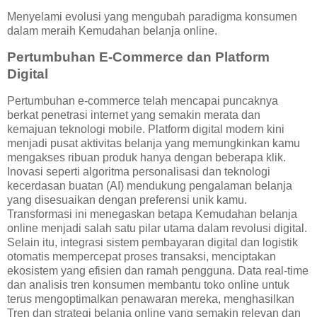
Menyelami evolusi yang mengubah paradigma konsumen
dalam meraih Kemudahan belanja online.
Pertumbuhan E-Commerce dan Platform
Digital
Pertumbuhan e-commerce telah mencapai puncaknya
berkat penetrasi internet yang semakin merata dan
kemajuan teknologi mobile. Platform digital modern kini
menjadi pusat aktivitas belanja yang memungkinkan kamu
mengakses ribuan produk hanya dengan beberapa klik.
Inovasi seperti algoritma personalisasi dan teknologi
kecerdasan buatan (AI) mendukung pengalaman belanja
yang disesuaikan dengan preferensi unik kamu.
Transformasi ini menegaskan betapa Kemudahan belanja
online menjadi salah satu pilar utama dalam revolusi digital.
Selain itu, integrasi sistem pembayaran digital dan logistik
otomatis mempercepat proses transaksi, menciptakan
ekosistem yang efisien dan ramah pengguna. Data real-time
dan analisis tren konsumen membantu toko online untuk
terus mengoptimalkan penawaran mereka, menghasilkan
Tren dan strategi belanja online yang semakin relevan dan