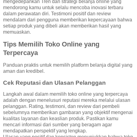
mengedepankan Tren dan strategi belanja online yang
mendorong kamu untuk selalu mencoba inovasi terbaru
dalam perawatan diri. Testimoni positif dan review
mendalam dari pengguna memberikan kepercayaan bahwa
setiap produk yang dibeli akan memberikan hasil yang
memuaskan.
Tips Memilih Toko Online yang
Terpercaya
Panduan praktis untuk memilih platform belanja digital yang
aman dan kredibel.
Cek Reputasi dan Ulasan Pelanggan
Langkah awal dalam memilih toko online yang terpercaya
adalah dengan menelusuri reputasi mereka melalui ulasan
pelanggan. Rating, testimoni, dan review dari pembeli
sebelumnya memberikan gambaran yang objektif mengenai
kualitas layanan dan keaslian produk. Pastikan kamu
mencari informasi dari sumber yang beragam agar
mendapatkan perspektif yang lengkap.
Ulasan yang positif dan konsisten menunjukkan bahwa toko