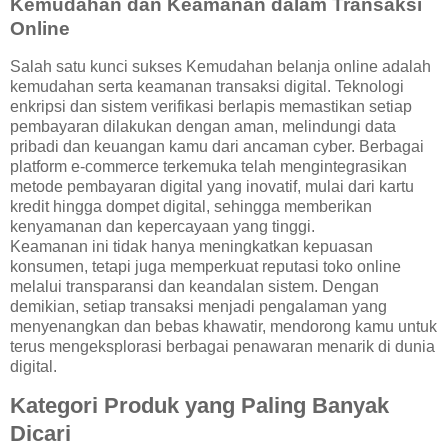
Kemudahan dan Keamanan dalam Transaksi
Online
Salah satu kunci sukses Kemudahan belanja online adalah
kemudahan serta keamanan transaksi digital. Teknologi
enkripsi dan sistem verifikasi berlapis memastikan setiap
pembayaran dilakukan dengan aman, melindungi data
pribadi dan keuangan kamu dari ancaman cyber. Berbagai
platform e-commerce terkemuka telah mengintegrasikan
metode pembayaran digital yang inovatif, mulai dari kartu
kredit hingga dompet digital, sehingga memberikan
kenyamanan dan kepercayaan yang tinggi.
Keamanan ini tidak hanya meningkatkan kepuasan
konsumen, tetapi juga memperkuat reputasi toko online
melalui transparansi dan keandalan sistem. Dengan
demikian, setiap transaksi menjadi pengalaman yang
menyenangkan dan bebas khawatir, mendorong kamu untuk
terus mengeksplorasi berbagai penawaran menarik di dunia
digital.
Kategori Produk yang Paling Banyak
Dicari