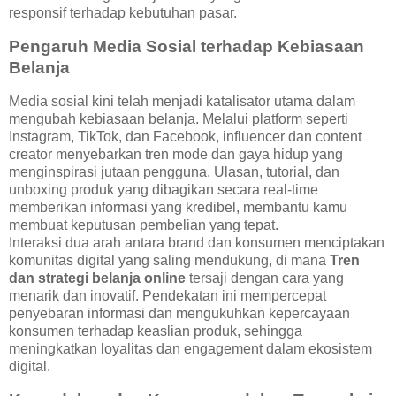
responsif terhadap kebutuhan pasar.
Pengaruh Media Sosial terhadap Kebiasaan
Belanja
Media sosial kini telah menjadi katalisator utama dalam
mengubah kebiasaan belanja. Melalui platform seperti
Instagram, TikTok, dan Facebook, influencer dan content
creator menyebarkan tren mode dan gaya hidup yang
menginspirasi jutaan pengguna. Ulasan, tutorial, dan
unboxing produk yang dibagikan secara real-time
memberikan informasi yang kredibel, membantu kamu
membuat keputusan pembelian yang tepat.
Interaksi dua arah antara brand dan konsumen menciptakan
komunitas digital yang saling mendukung, di mana
Tren
dan strategi belanja online
tersaji dengan cara yang
menarik dan inovatif. Pendekatan ini mempercepat
penyebaran informasi dan mengukuhkan kepercayaan
konsumen terhadap keaslian produk, sehingga
meningkatkan loyalitas dan engagement dalam ekosistem
digital.