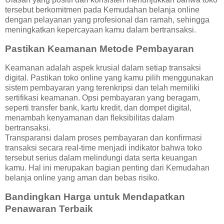
tersebut berkomitmen pada Kemudahan belanja online
dengan pelayanan yang profesional dan ramah, sehingga
meningkatkan kepercayaan kamu dalam bertransaksi.
Pastikan Keamanan Metode Pembayaran
Keamanan adalah aspek krusial dalam setiap transaksi
digital. Pastikan toko online yang kamu pilih menggunakan
sistem pembayaran yang terenkripsi dan telah memiliki
sertifikasi keamanan. Opsi pembayaran yang beragam,
seperti transfer bank, kartu kredit, dan dompet digital,
menambah kenyamanan dan fleksibilitas dalam
bertransaksi.
Transparansi dalam proses pembayaran dan konfirmasi
transaksi secara real-time menjadi indikator bahwa toko
tersebut serius dalam melindungi data serta keuangan
kamu. Hal ini merupakan bagian penting dari Kemudahan
belanja online yang aman dan bebas risiko.
Bandingkan Harga untuk Mendapatkan
Penawaran Terbaik